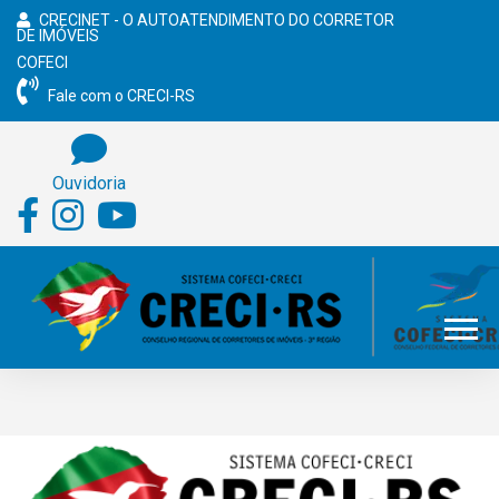
CRECINET - O AUTOATENDIMENTO DO CORRETOR
DE IMÓVEIS
COFECI
Fale com o CRECI-RS
Ouvidoria