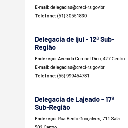
E-mail:
delegacias@creci-rs.gov.br
Telefone:
(51) 30551830
Delegacia de Ijuí - 12ª Sub-
Região
Endereço:
Avenida Coronel Dico, 427 Centro
E-mail:
delegacias@creci-rs.gov.br
Telefone:
(55) 999454781
Delegacia de Lajeado - 17ª
Sub-Região
Endereço:
Rua Bento Gonçalves, 711 Sala
502 Centro