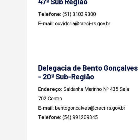
47ª Sub Região
Telefone:
(51) 3103.9300
E-mail:
ouvidoria@creci-rs.gov.br
Delegacia de Bento Gonçalves
- 20ª Sub-Região
Endereço:
Saldanha Marinho Nº 435 Sala
702 Centro
E-mail:
bentogoncalves@creci-rs.gov.br
Telefone:
(54) 991209345