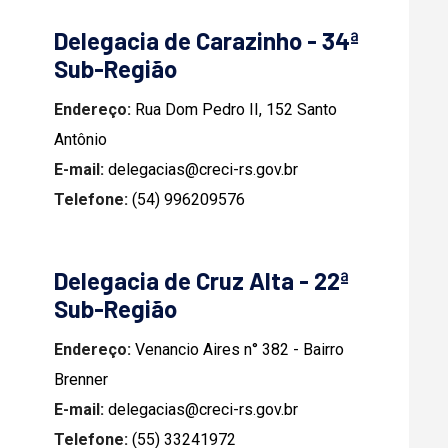
Delegacia de Carazinho - 34ª
Sub-Região
Endereço:
Rua Dom Pedro II, 152 Santo
Antônio
E-mail:
delegacias@creci-rs.gov.br
Telefone:
(54) 996209576
Delegacia de Cruz Alta - 22ª
Sub-Região
Endereço:
Venancio Aires n° 382 - Bairro
Brenner
E-mail:
delegacias@creci-rs.gov.br
Telefone:
(55) 33241972