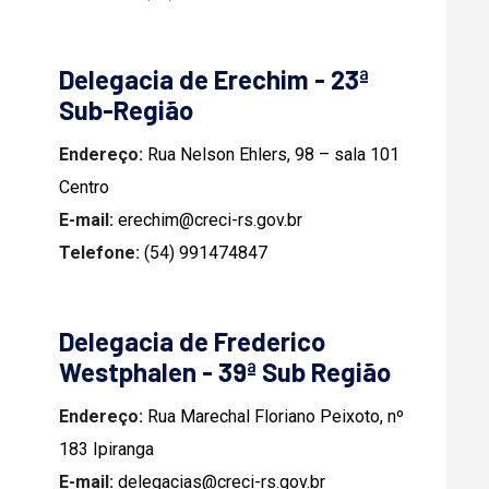
Delegacia de Erechim - 23ª
Sub-Região
Endereço:
Rua Nelson Ehlers, 98 – sala 101
Centro
E-mail:
erechim@creci-rs.gov.br
Telefone:
(54) 991474847
Delegacia de Frederico
Westphalen - 39ª Sub Região
Endereço:
Rua Marechal Floriano Peixoto, nº
183 Ipiranga
E-mail:
delegacias@creci-rs.gov.br