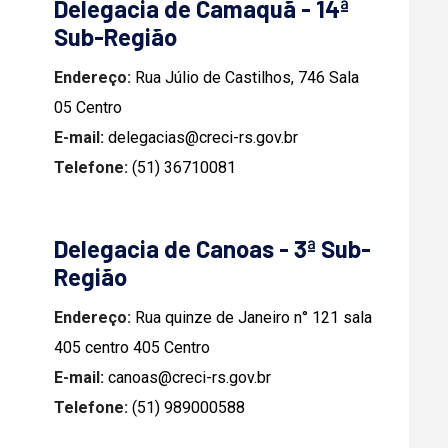
Delegacia de Camaquã - 14ª
Sub-Região
Endereço:
Rua Júlio de Castilhos, 746 Sala
05 Centro
E-mail:
delegacias@creci-rs.gov.br
Telefone:
(51) 36710081
Delegacia de Canoas - 3ª Sub-
Região
Endereço:
Rua quinze de Janeiro n° 121 sala
405 centro 405 Centro
E-mail:
canoas@creci-rs.gov.br
Telefone:
(51) 989000588