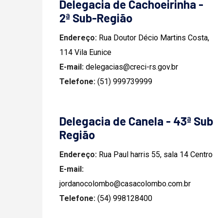
Delegacia de Cachoeirinha -
2ª Sub-Região
Endereço:
Rua Doutor Décio Martins Costa,
114 Vila Eunice
E-mail:
delegacias@creci-rs.gov.br
Telefone:
(51) 999739999
Delegacia de Canela - 43ª Sub
Região
Endereço:
Rua Paul harris 55, sala 14 Centro
E-mail:
jordanocolombo@casacolombo.com.br
Telefone:
(54) 998128400