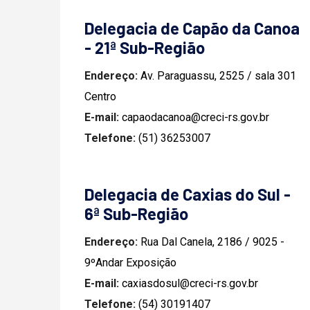
Delegacia de Capão da Canoa
- 21ª Sub-Região
Endereço:
Av. Paraguassu, 2525 / sala 301
Centro
E-mail:
capaodacanoa@creci-rs.gov.br
Telefone:
(51) 36253007
Delegacia de Caxias do Sul -
6ª Sub-Região
Endereço:
Rua Dal Canela, 2186 / 9025 -
9ºAndar Exposição
E-mail:
caxiasdosul@creci-rs.gov.br
Telefone:
(54) 30191407