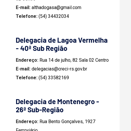
E-mail:
althadogasa@gmail.com
Telefone:
(54) 34432034
Delegacia de Lagoa Vermelha
- 40ª Sub Região
Endereço:
Rua 14 de julho, 82 Sala 02 Centro
E-mail:
delegacias@creci-rs.gov.br
Telefone:
(54) 33582169
Delegacia de Montenegro -
26ª Sub-Região
Endereço:
Rua Bento Gonçalves, 1927
Ferroviário