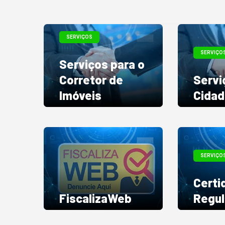
SERVIÇOS
SERVIÇO
Serviços para o
Corretor de
Servi
Imóveis
Cida
SERVIÇO
Certi
FiscalizaWeb
Regul
E-mail