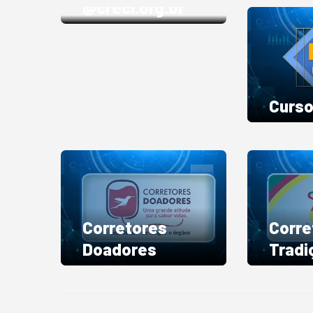
@creci.org.br
Curso
Corretores
Corre
Doadores
Tradi