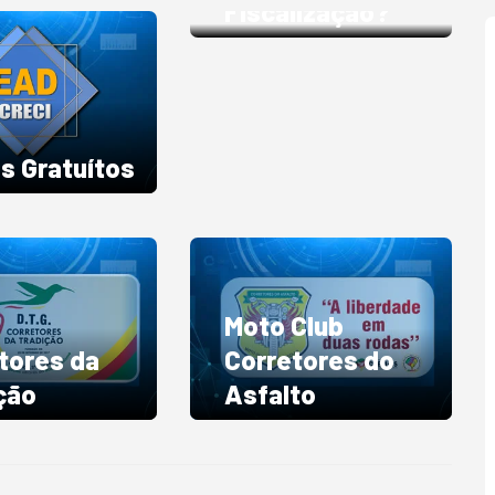
Fiscalização?
s Gratuítos
Moto Club
tores da
Corretores do
ção
Asfalto