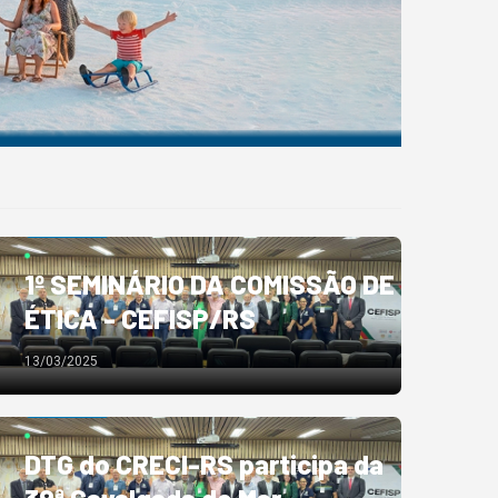
NOTÍCIAS
1º SEMINÁRIO DA COMISSÃO DE
ÉTICA - CEFISP/RS
13/03/2025
NOTÍCIAS
DTG do CRECI-RS participa da