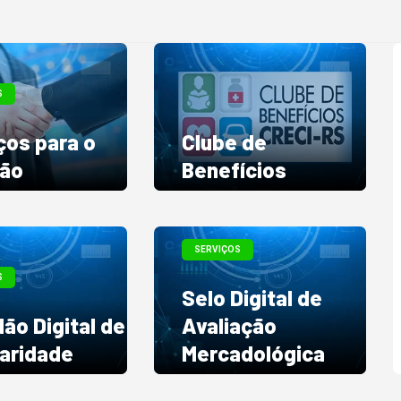
S
ços para o
Clube de
dão
Benefícios
SERVIÇOS
S
Selo Digital de
dão Digital de
Avaliação
aridade
Mercadológica
Dúvidas sobre